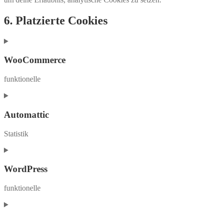
6. Platzierte Cookies
WooCommerce
funktionelle
Consent
to
service
Automattic
woocommerce
Statistik
Consent
to
service
WordPress
automattic
funktionelle
Consent
to