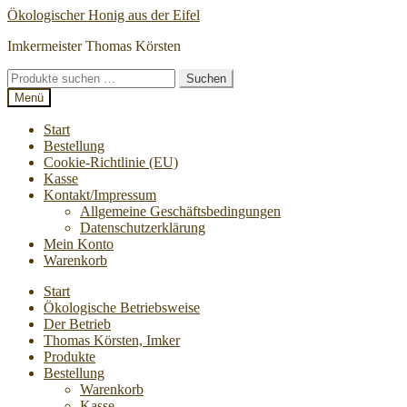
Zur
Zum
Ökologischer Honig aus der Eifel
Navigation
Inhalt
Imkermeister Thomas Körsten
springen
springen
Suche
Suchen
nach:
Menü
Start
Bestellung
Cookie-Richtlinie (EU)
Kasse
Kontakt/Impressum
Allgemeine Geschäftsbedingungen
Datenschutzerklärung
Mein Konto
Warenkorb
Start
Ökologische Betriebsweise
Der Betrieb
Thomas Körsten, Imker
Produkte
Bestellung
Warenkorb
Kasse